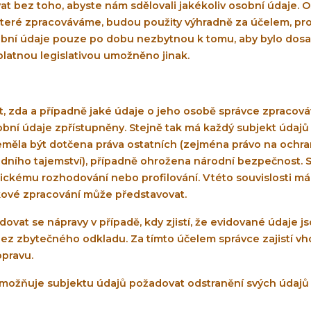
t bez toho, abyste nám sdělovali jakékoliv osobní údaje.
teré zpracováváme, budou použity výhradně za účelem, pro kt
í údaje pouze po dobu nezbytnou k tomu, aby bylo dosažen
i platnou legislativou umožněno jinak.
t, zda a případně jaké údaje o jeho osobě správce zpracová
obní údaje zpřístupněny. Stejně tak má každý subjekt údajů
eměla být dotčena práva ostatních (zejména právo na ochra
odního tajemství), případně ohrožena národní bezpečnost. S
ickému rozhodování nebo profilování. V této souvislosti má
ové zpracování může představovat.
ovat se nápravy v případě, kdy zjistí, že evidované údaje 
bez zbytečného odkladu. Za tímto účelem správce zajistí v
opravu.
umožňuje subjektu údajů požadovat odstranění svých údajů