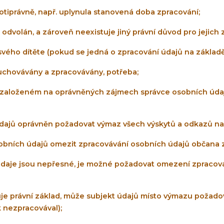
tiprávně, např. uplynula stanovená doba zpracování;
 odvolán, a zároveň neexistuje jiný právní důvod pro jejich 
vého dítěte (pokud se jedná o zpracování údajů na základě
y uchovávány a zpracovávány, potřeba;
í založeném na oprávněných zájmech správce osobních údaj
údajů oprávněn požadovat výmaz všech výskytů a odkazů na 
obních údajů omezit zpracovávání osobních údajů občana z
údaje jsou nepřesné, je možné požadovat omezení zpracová
uje právní základ, může subjekt údajů místo výmazu požado
 nezpracovával);