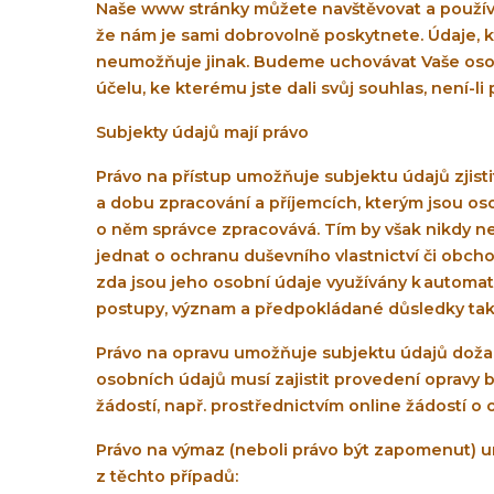
Naše www stránky můžete navštěvovat a používa
že nám je sami dobrovolně poskytnete. Údaje, k
neumožňuje jinak. Budeme uchovávat Vaše osobn
účelu, ke kterému jste dali svůj souhlas, není-l
Subjekty údajů mají právo
Právo na přístup umožňuje subjektu údajů zjisti
a dobu zpracování a příjemcích, kterým jsou os
o něm správce zpracovává. Tím by však nikdy n
jednat o ochranu duševního vlastnictví či obch
zda jsou jeho osobní údaje využívány k automat
postupy, význam a předpokládané důsledky tak
Právo na opravu umožňuje subjektu údajů dožad
osobních údajů musí zajistit provedení opravy 
žádostí, např. prostřednictvím online žádostí o 
Právo na výmaz (neboli právo být zapomenut) 
z těchto případů: