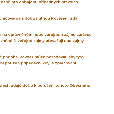
, např. pro obhajobu případných právních
zpracování na dobu nutnou k ověření, zda
ném na oprávněném nebo veřejném zájmu správce
ávněné či veřejné zájmy převažují nad zájmy
né podobě. Rovněž může požadovat, aby tyto
tní pouze v případech, kdy je zpracování
bních údajů došlo k porušení tohoto Obecného