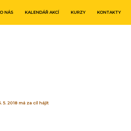
O NÁS
KALENDÁŘ AKCÍ
KURZY
KONTAKTY
. 2018 má za cíl hájit