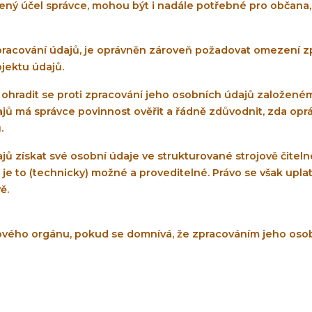
yčený účel správce, mohou být i nadále potřebné pro občana
i zpracování údajů, je oprávněn zároveň požadovat omezení 
jektu údajů.
 ohradit se proti zpracování jeho osobních údajů založe
jů má správce povinnost ověřit a řádně zdůvodnit, zda opr
.
jů získat své osobní údaje ve strukturované strojově čitel
je to (technicky) možné a proveditelné. Právo se však upla
ě.
rového orgánu, pokud se domnívá, že zpracováním jeho oso